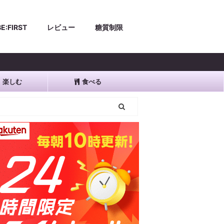
BE:FIRST
レビュー
糖質制限
楽しむ
食べる