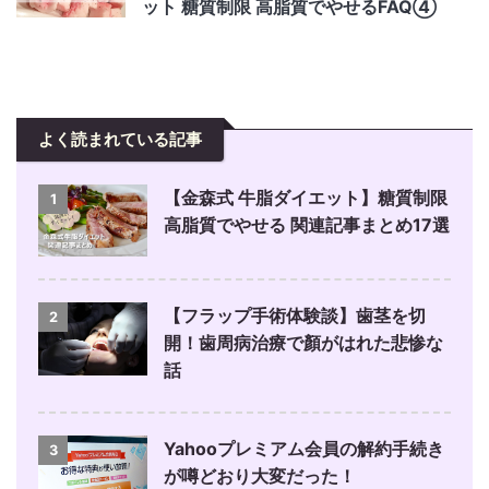
ット 糖質制限 高脂質でやせるFAQ④
よく読まれている記事
【金森式 牛脂ダイエット】糖質制限
1
高脂質でやせる 関連記事まとめ17選
【フラップ手術体験談】歯茎を切
2
開！歯周病治療で顏がはれた悲惨な
話
Yahooプレミアム会員の解約手続き
3
が噂どおり大変だった！