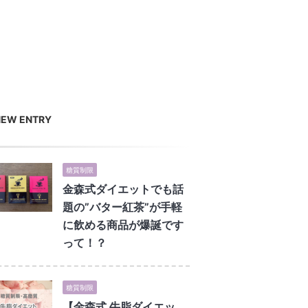
NEW ENTRY
糖質制限
金森式ダイエットでも話
題の”バター紅茶”が手軽
に飲める商品が爆誕です
って！？
糖質制限
【金森式 牛脂ダイエッ