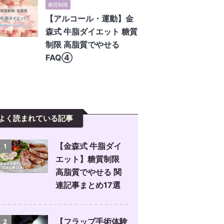
糖質制限
【アルコール・運動】金
森式 牛脂ダイエット 糖質
制限 高脂質でやせる
FAQ④
よく読まれている記事
【金森式 牛脂ダイ
1
エット】糖質制限
高脂質でやせる 関
連記事まとめ17選
【フラップ手術体験
2