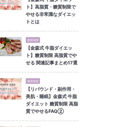
ト】高脂質・糖質制限で
やせる非常識なダイエッ
トとは
糖質制限
【金森式 牛脂ダイエッ
ト】糖質制限 高脂質でや
せる 関連記事まとめ17選
糖質制限
【リバウンド・副作用・
美肌・睡眠】金森式 牛脂
ダイエット 糖質制限 高脂
質でやせるFAQ②