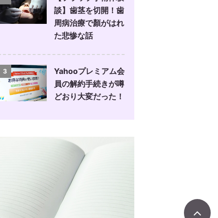
談】歯茎を切開！歯
周病治療で顏がはれ
た悲惨な話
Yahooプレミアム会
3
員の解約手続きが噂
どおり大変だった！