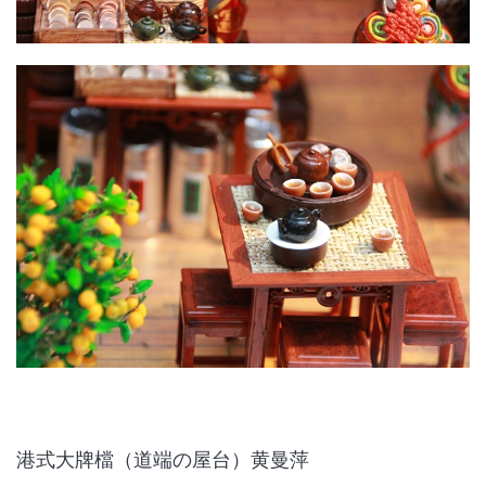
港式大牌檔（道端の屋台）黄曼萍