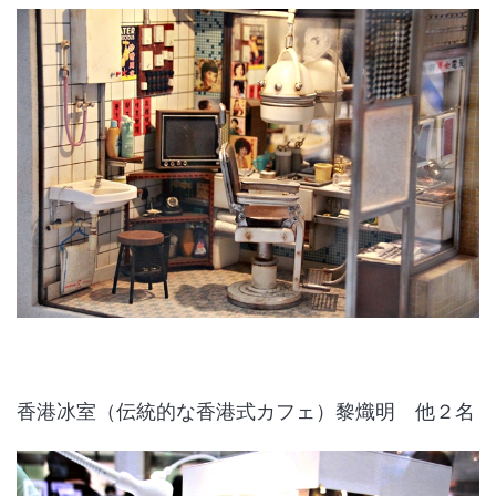
香港冰室（伝統的な香港式カフェ）黎熾明 他２名