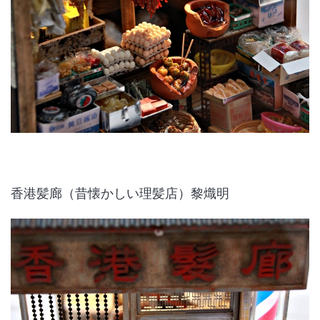
香港髪廊（昔懐かしい理髪店）黎熾明