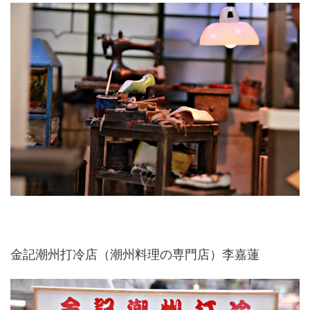
金記潮州打冷店（潮州料理の専門店）李嘉蓮