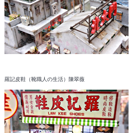
羅記皮鞋（靴職人の生活）陳翠薇