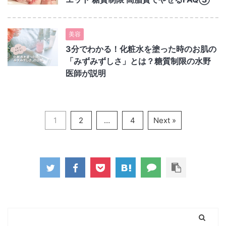
美容
3分でわかる！化粧水を塗った時のお肌の
「みずみずしさ」とは？糖質制限の水野
医師が説明
1
2
…
4
Next »