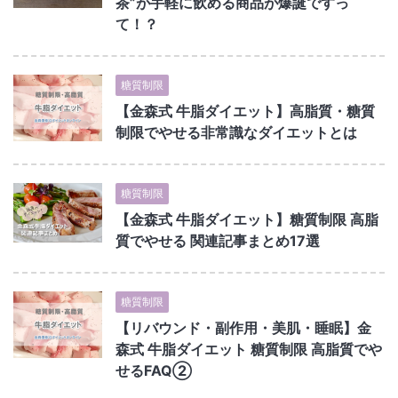
茶”が手軽に飲める商品が爆誕ですっ
て！？
糖質制限
【金森式 牛脂ダイエット】高脂質・糖質
制限でやせる非常識なダイエットとは
糖質制限
【金森式 牛脂ダイエット】糖質制限 高脂
質でやせる 関連記事まとめ17選
糖質制限
【リバウンド・副作用・美肌・睡眠】金
森式 牛脂ダイエット 糖質制限 高脂質でや
せるFAQ②