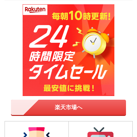
楽天市場へ